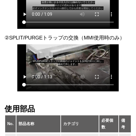
②SPLIT/PURGEトラップの交換（MMI使用時のみ）
使用部品
必要個
備
No.
部品名称
カテゴリ
数
考