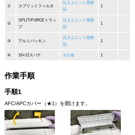
注入ユニット用部
①
スプリットフィルタ
1
品
SPLIT/PURGEトラッ
注入ユニット用部
②
1
プ
品
注入ユニット用部
③
アルミパッキン
1
品
④
10×12スパナ
その他
1
作業手順
手順1
AFC/APCカバー（★1）を開けます。