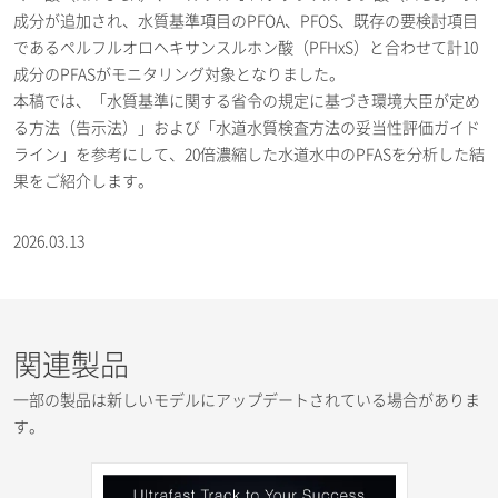
成分が追加され、水質基準項目のPFOA、PFOS、既存の要検討項目
であるペルフルオロヘキサンスルホン酸（PFHxS）と合わせて計10
成分のPFASがモニタリング対象となりました。
本稿では、「水質基準に関する省令の規定に基づき環境大臣が定め
る方法（告示法）」および「水道水質検査方法の妥当性評価ガイド
ライン」を参考にして、20倍濃縮した水道水中のPFASを分析した結
果をご紹介します。
2026.03.13
関連製品
一部の製品は新しいモデルにアップデートされている場合がありま
す。