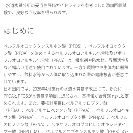
- 水道水質分析の妥当性評価ガイドラインを参考にした添加回収試
験で、良好な回収率を得られます。
はじめに
ペルフルオロオクタンスルホン酸（PFOS）、ペルフルオロオクタ
ン酸（PFOA）を始めとするペルフルオロアルキル化合物及びポリ
フルオロアルキル化合物（PFAS）は、撥水剤や防水材、界面活性剤
など幅広い用途で使用されています。一方で環境中や生体内に蓄積
しやすく、飲料水等から人体に取り込まれた際の健康被害が懸念さ
れています。
日本国内では、2026年4月施行の水道水質基準改正にて、新たに
PFOAとPFOSが水質基準項目に追加され、基準値が合算50 ng/Lと定
められます。また、要検討項目にペルフルオロブタン酸
（PFBA）、ペルフルオロペンタン酸（PFPeA）、ペルフルオロヘキ
サン酸（PFHxA）、ペルフルオロへプタン酸（PFHpA）、ペルフル
オロノナン酸（PFNA）、ヘキサフルオロプロピレンオキシドダイ
マー酸（HFPO-DA）、ペルフルオロブタンスルホン酸（PFBS）の7