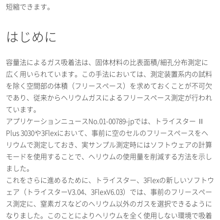
はじめに
容量法によるガス吸着法は、固体材料の比表面積/細孔分布測定に
広く用いられています。この手法においては、測定装置系内の試料
を除く空間部の体積（フリースペース）を求めておくことが不可欠
であり、従来からヘリウムガスによるフリースペース測定が行われ
ています。
アプリケーションニュースNo.01-00789-jpでは、トライスター Ⅱ
Plus 3030や3Flexにおいて、事前に空のセルのフリースペースをヘ
リウムで測定しておき、実サンプル測定時にはソフトウェアの計算
モードを使用することで、ヘリウムの使用量を削減する方法を示し
ました。
これをさらに進めるために、トライスター、3Flexの新しいソフトウ
ェア（トライスターV3.04、3FlexV6.03）では、事前のフリースペー
ス測定に、窒素ガスなどのヘリウム以外のガスを選択できるように
なりました。このことによりヘリウムを全く使用しない環境で吸着