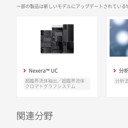
一部の製品は新しいモデルにアップデートされている
Nexera™ UC
分
超臨界流体抽出／超臨界流体
分析
クロマトグラフシステム
関連分野