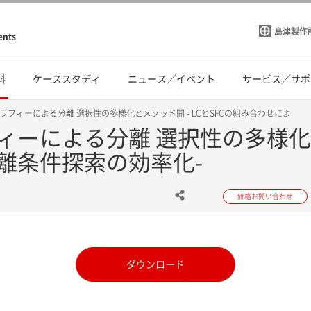
島津製作
ents
料
ケーススタディ
ニュース／イベント
サービス／サポ
フィーによる分離 選択性の多様化とメソッド開 - LCとSFCの組み合わせによ
ーによる分離 選択性の多様化とメ
離条件探索の効率化-
価格お問い合わせ
ダウンロード