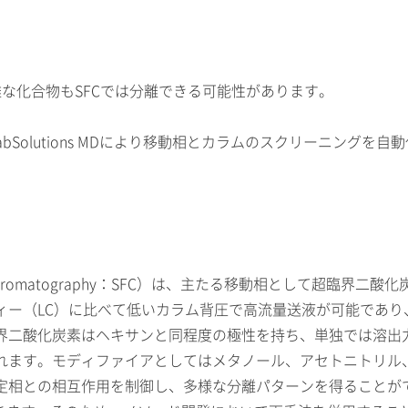
困難な化合物もSFCでは分離できる可能性があります。
Solutions MDにより移動相とカラムのスクリーニングを自
luidChromatography：SFC）は、主たる移動相として
ィー（LC）に比べて低いカラム背圧で高流量送液が可能であり
界二酸化炭素はヘキサンと同程度の極性を持ち、単独では溶出
れます。モディファイアとしてはメタノール、アセトニトリル、
相との相互作用を制御し、多様な分離パターンを得ることがで