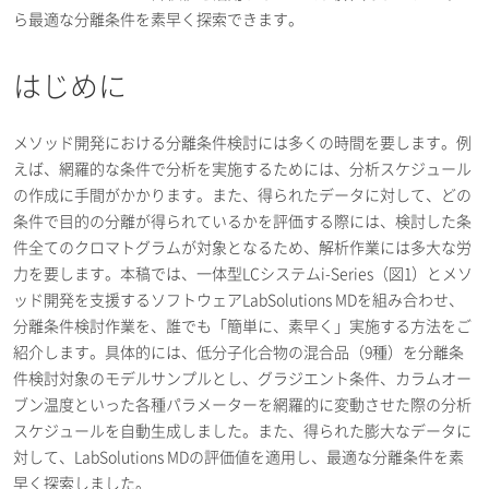
ら最適な分離条件を素早く探索できます。
はじめに
メソッド開発における分離条件検討には多くの時間を要します。例
えば、網羅的な条件で分析を実施するためには、分析スケジュール
の作成に手間がかかります。また、得られたデータに対して、どの
条件で目的の分離が得られているかを評価する際には、検討した条
件全てのクロマトグラムが対象となるため、解析作業には多大な労
力を要します。本稿では、一体型LCシステムi-Series（図1）とメソ
ッド開発を支援するソフトウェアLabSolutions MDを組み合わせ、
分離条件検討作業を、誰でも「簡単に、素早く」実施する方法をご
紹介します。具体的には、低分子化合物の混合品（9種）を分離条
件検討対象のモデルサンプルとし、グラジエント条件、カラムオー
ブン温度といった各種パラメーターを網羅的に変動させた際の分析
スケジュールを自動生成しました。また、得られた膨大なデータに
対して、LabSolutions MDの評価値を適用し、最適な分離条件を素
早く探索しました。