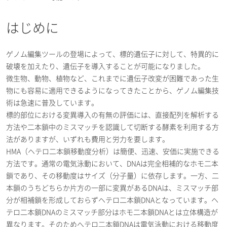
はじめに
ゲノム編集ツールの登場によって、標的遺伝子に対して、特異的に
破壊を加えたり、遺伝子を導入することが可能になりました。
微生物、動物、植物など、これまでに遺伝子改変が困難であった生
物にも容易に適用できるようになってきたことから、ゲノム編集技
術は急速に普及しています。
標的部位における変異導入の有無の評価には、直接配列を解析する
方法や二本鎖中のミスマッチを認識して切断する酵素を利用する方
法がありますが、いずれも費用と労力を要します。
HMA（ヘテロ二本鎖移動度分析）は簡便、迅速、安価に実施できる
方法です。通常の電気泳動において、DNAは完全相補的なホモ二本
鎖であり、その移動度はサイズ（分子量）に依存します。一方、二
本鎖のうちどちらか片方の一部に変異があるDNAは、ミスマッチ部
分が相補鎖を形成しておらずヘテロ二本鎖DNAとなっています。ヘ
テロ二本鎖DNAのミスマッチ部分はホモ二本鎖DNAとは立体構造が
異なります。そのためへテロ二本鎖DNAは電気泳動における移動度