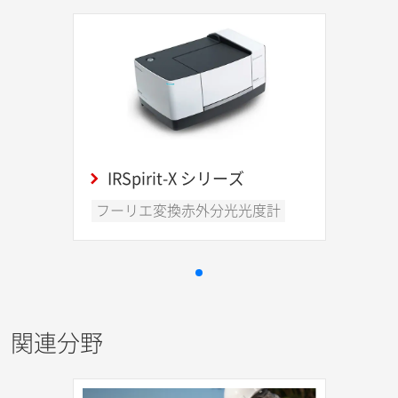
IRSpirit-X シリーズ
フーリエ変換赤外分光光度計
関連分野