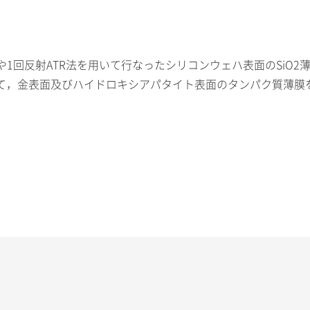
過法や1回反射ATR法を用いて行なったシリコンウェハ表面のSi
て，金表面及びハイドロキシアパタイト表面のタンパク質薄膜を