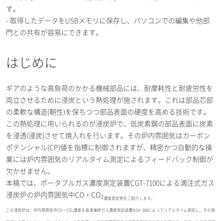
す。
- 取得したデータをUSBメモリに保存し、パソコンでの編集や他部
門との共有が容易にできます。
はじめに
ギアのような高負荷のかかる機械部品には、耐摩耗性と耐疲労性を
両立させるために浸炭という熱処理が施されます。これは部品芯部
の柔軟な構造(靭性)を保ちつつ部品表面の硬度を高める技術です。
この熱処理に用いられるのが浸炭炉で、低炭素鋼の部品表面に炭素
を浸透(浸炭)させて焼入れを行います。その炉内雰囲気はカーボン
ポテンシャル(CP)値を指標に制御されますが、精密かつ自動的な操
業には炉内雰囲気のリアルタイム測定によるフィードバック制御が
欠かせません。
本稿では、ポータブルガス濃度測定装置CGT-7100による滴注式ガス
浸炭炉の炉内雰囲気中CO・CO
2
濃度測定例をご紹介します。
この浸炭炉は、炉内雰囲気中CO・CO
濃度を島津連続ガス濃度測定装置NSA-308によってリアルタイム測定し、その測
2