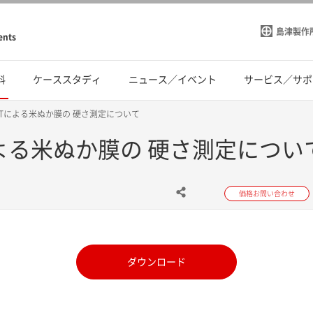
島津製作
ents
料
ケーススタディ
ニュース／イベント
サービス／サポ
2Tによる米ぬか膜の 硬さ測定について
による米ぬか膜の 硬さ測定につい
価格お問い合わせ
ダウンロード