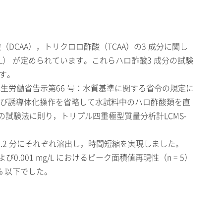
CAA），トリクロロ酢酸（TCAA）の3 成分に関し
2 mg/L） が定められています。これらハロ酢酸3 成分の試験
す。
 年厚生労働省告示第66 号：水質基準に関する省令の規定に
および誘導体化操作を省略して水試料中のハロ酢酸類を直
の試験法に則り，トリプル四重極型質量分析計LCMS-
A が5.2 分にそれぞれ溶出し，時間短縮を実現しました。
および0.001 mg/L におけるピーク面積値再現性（n = 5）
 % 以下でした。