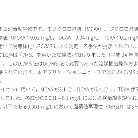
消毒副生物です。モノクロロ酢酸（MCAA），ジクロロ酢酸（D
：0.02 mg/L， DCAA：0.04 mg/L， TCAA：0.
いて誘導体化しGC/MS により測定する手法が提示されていま
てLC/MS（ /MS）を用いた試験法が加わりました（平成 24
このLC/MS 法はGC/MS 法で必要であった溶媒抽出操作
れています。本アプリケーションニュースではこのLC/MS 
す。
ンに用いて，MCAA が3.1 分にDCAA が3.4 分に，TCA
ムを示しました。各成分の0.001 – 0.1 mg/L における検量線直線性
 以下である0.001 mg/L において面積値再現性（%RSD）は3