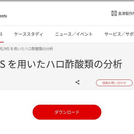
島津製作
ents
料
ケーススタディ
ニュース／イベント
サービス／サポ
MS/MS を用いたハロ酢酸類の分析
MS を用いたハロ酢酸類の分析
価格お問い合わせ
ダウンロード