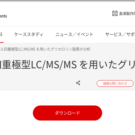
島津製作
ents
料
ケーススタディ
ニュース／イベント
サービス／サポ
トリプル四重極型LC/MS/MS を用いたグリセロリン脂質の分析
ル四重極型LC/MS/MS を用い
価格お問い合わせ
ダウンロード