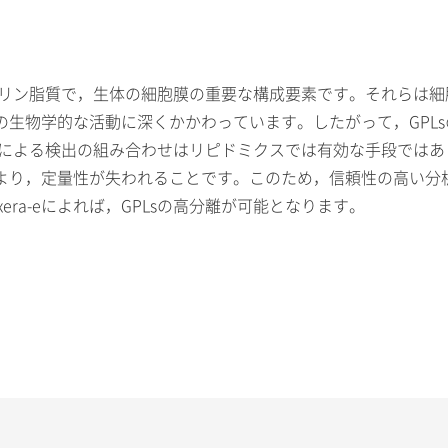
たリン脂質で，生体の細胞膜の重要な構成要素です。それらは
の生物学的な活動に深くかかわっています。したがって，GPL
S/MSによる検出の組み合わせはリピドミクスでは有効な手段で
より，定量性が失われることです。このため，信頼性の高い分析
exera-eによれば，GPLsの高分離が可能となります。