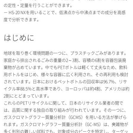
の定性・定量を行うことができます。
－ HS-20 NXを用いることで、低沸点から中沸点までの成分を高感
度で分析できます。
はじめに
地球を取り巻く環境問題の一つに、プラスチックごみがあります。
家庭から排出されるごみの重量の2～3割、容積の6割を容器包装廃
棄物が占めています。中でもPETボトルは軽くて丈夫なため、飲料
用ボトルをはじめ、様々な容器に広く利用され、その再利用も検討
されています。日本におけるペットボトルの回収率は96.7%、リサ
イクル率88.5％と高水準であり、ヨーロッパは約4割、アメリカは約
2割にとどまっています。
これらのPETリサイクルに関して、日本のリサイクル業者の間で
は、品質に関する独自の取り組みが行われています。その一つに、
ガスクロマトグラフー質量分析計（GCMS）を用いる方法が挙げら
れます。ガスクロマトグラフー質量分析計（GC-MS）は、夾雑物が
多く判別の難しい試料でも、対象成分のピークを特定し、ターゲッ