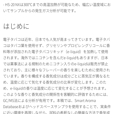
- HS-20 NXは300℃までの高温加熱が可能なため、幅広い温度域にお
いてサンプルからの発生ガス分析が可能です。
はじめに
電子タバコは近年、日本でも人気が高まってきています。電子タバ
コはタバコ葉を使用せず、グリセリンやプロピレングリコールに香
料等が添加された電子タバコリキッド（e-liquid）を加熱して使用
されます。海外ではニコチンを含んだe-liquidもありますが、日本
では薬事法による規制のためニコチン入りのe-liquidは販売が禁止
されており、主に様々なフレーバーの香りを楽しむために使用され
ています。香りを構成する香気成分は成分ごとに蒸気圧が異なるた
め、温度に応じて気化する香気成分の比率が変化します。このた
め、e-liquidの香りは温度に応じて変化することが予想されます。
このような香りと香気成分の関係性を客観的に評価するためには、
GC/MS法による分析が有用です。本稿では、Smart Aroma
Databaseおよびヘッドスペースサンプラを使用することで、実条件
に近い環境を再現しながら、試料の希釈なしの簡単な方法で香気成