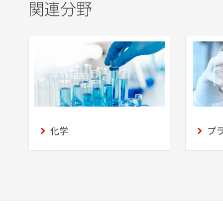
関連分野
化学
プ