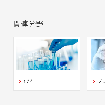
関連分野
化学
プ