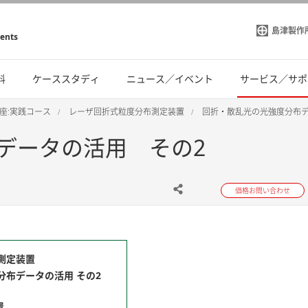
島津製作
ments
料
ケーススタディ
ニュース／イベント
サービス／サポ
座:実践コース
レーザ回折式粒度分布測定装置
回折・散乱光の光強度分布デ
データの活用 その2
価格お問い合わせ
測定装置
分布データの活用 その2
置