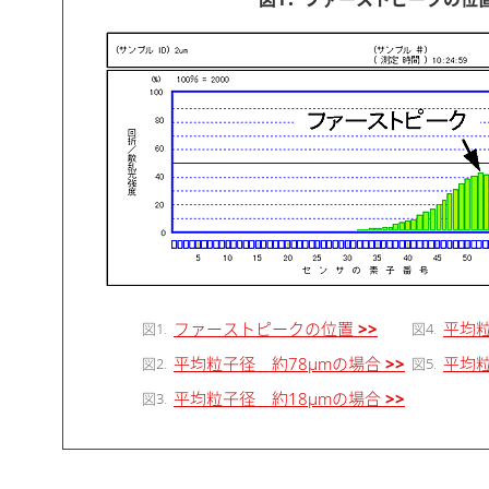
ファーストピークの位置
>>
平均粒
図1.
図4.
平均粒子径 約78μmの場合
>>
平均
図2.
図5.
平均粒子径 約18μmの場合
>>
図3.