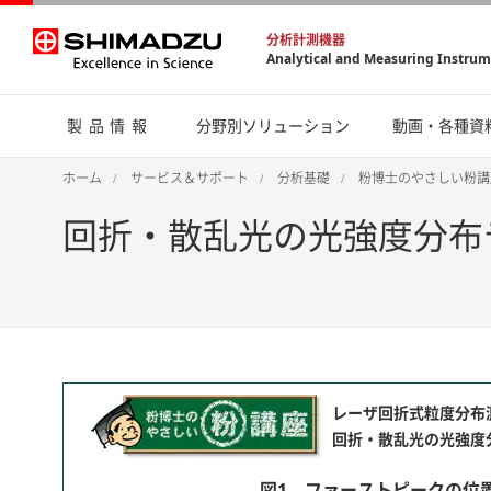
分析計測機器
Analytical and Measuring Instru
製品情報
分野別ソリューション
動画・各種資
ホーム
サービス＆サポート
分析基礎
粉博士のやさしい粉講
回折・散乱光の光強度分布
レーザ回折式粒度分布
回折・散乱光の光強度
図1．ファーストピークの位