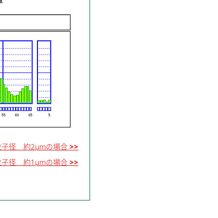
子径 約2μmの場合
>>
粒子径 約1μmの場合
>>