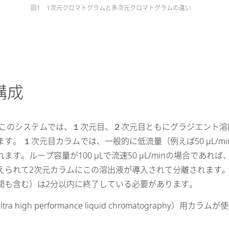
図1 1次元クロマトグラムと多次元クロマトグラムの違い
構成
す。このシステムでは、１次元目、２次元目ともにグラジエント
。 １次元目カラムでは、一般的に低流量（例えば50 μL/m
す。ループ容量が100 μLで流速50 μL/minの場合であ
えられて2次元カラムにこの溶出液が導入されて分離されます。
間も含む）は2分以内に終了している必要があります。
 high performance liquid chromatograph