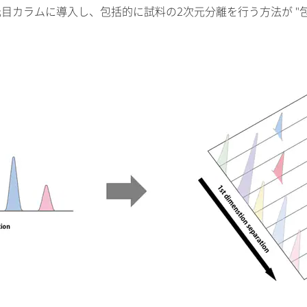
導入し、包括的に試料の2次元分離を行う方法が "包括的2次元LC（c