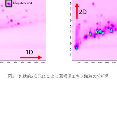
図
3 包括的2次元LCによる葛根湯エキス顆粒の分析例