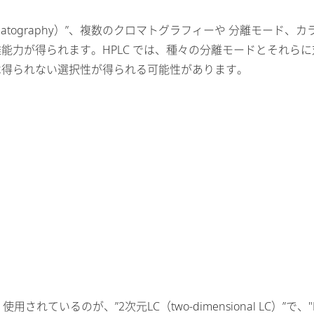
l chromatography）”、複数のクロマトグラフィーや 分離
能力が得られます。HPLC では、種々の分離モードとそれら
は得られない選択性が得られる可能性があります。
ているのが、”2次元LC（two-dimensional LC）”で、"L