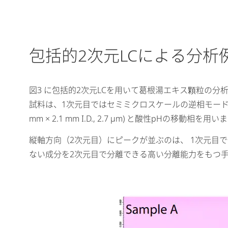
包括的2次元LCによる分析
図3 に包括的2次元LCを用いて葛根湯エキス顆粒の分
試料は、1次元目ではセミミクロスケールの逆相モードのカラム (
mm × 2.1 mm I.D., 2.7 µm) と酸性pHの移動相を用
縦軸方向（2次元目）にピークが並ぶのは、 1次元目で
ない成分を2次元目で分離できる高い分離能力をもつ