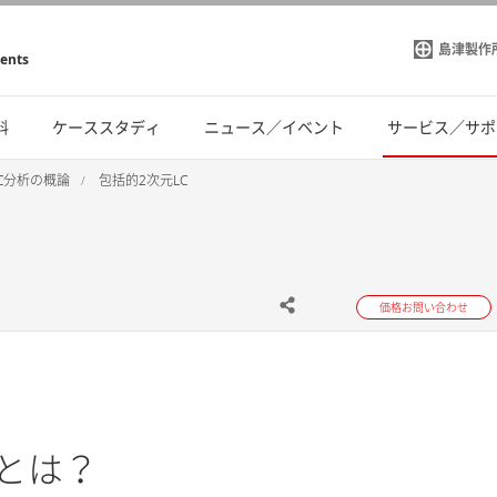
島津製作
ments
料
ケーススタディ
ニュース／イベント
サービス／サポ
LC分析の概論
包括的2次元LC
価格お問い合わせ
とは？