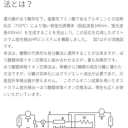
法とは？
還元糖がほう酸存在下，塩基性アミノ酸であるアルギニンとの加熱
反応（150℃）により強い発蛍光誘導体（励起波長340nm，蛍光波
長430nm）を生成することを見出し1)，この反応を応用したポスト
カラム蛍光検出HPLCシステムを構築しました。 図1はその流路図
です。
本法は，糖類の代表的な各分離法に適用することが出来ますが，ほ
う酸錯体陰イオン交換法と組み合わせるのが，最も効果的です。
ほう酸錯体陰イオン交換法は，単糖から2糖類の相互分離に優れた
方法ですが，分離の効率化にはグラジエント溶出が必要であり，示
差屈折率検出器が使えません。 このアルギニン試薬を用いたポス
トカラム蛍光検出－ほう酸錯体陰イオン交換法は，現在も広くお使
いいただいています。