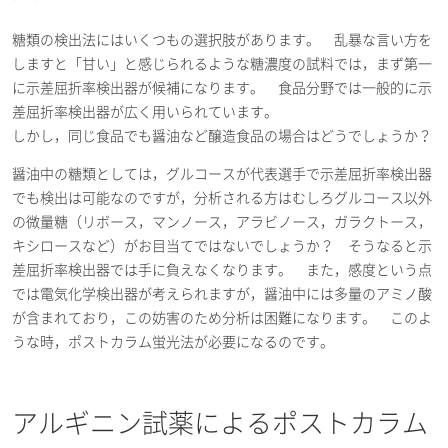
糖類の検出法にはいくつもの選択肢があります。 乱暴な言い方を
しますと「甘い」と感じられるような糖濃度の試料では，まず第一
に示差屈折率検出器が候補になります。 食品分野では一般的に示
差屈折率検出器が広く用いられています。
しかし，同じ食品でも醤油など醸造食品の場合はどうでしょうか？
醤油中の糖類としては，グルコースが代表選手で示差屈折率検出器
でも検出は可能なのですが，分析される方はむしろグルコース以外
の微量糖（リボース，マンノース，アラビノース，ガラクトース，
キシロースなど）がお目当てではないでしょうか？ そうなると示
差屈折率検出器では手に負えなくなります。 また，感度という点
では電気化学検出器が考えられますが，醤油中には多量のアミノ酸
が含まれており，この妨害のため分析は困難になります。 このよ
うな時，ポストカラム蛍光法が必要になるのです。
アルギニン試薬によるポストカラム