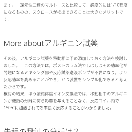
ます。 還元性二糖のマルトースと比較して，感度的には1/10程度
になるものの，スクロースが検出できることは大きなメリットで
す。
More aboutアルギニン試薬
その後，アルギニン試薬を移動相に予め添加しておく方法を検討し
ました。 この方法では，ポストカラム法でしばしばその効率化が
問題になるミキシング部や反応試薬送液ポンプが不要になり，より
反応効率を高めることができ，かつ装置をシンプル化できると考え
たからです。
検討の結果，ほう酸錯体陰イオン交換法では，移動相中のアルギニ
ンが糖類の分離に何ら影響を与えることなく，反応コイル内で
150℃に加熱されて効率良く反応することがわかりました。
先程の醤油の分析は？