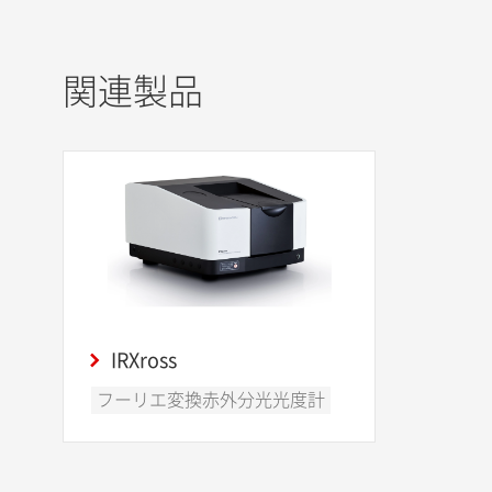
関連製品
IRXross
フーリエ変換赤外分光光度計