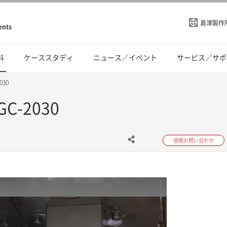
島津製作
ents
料
ケーススタディ
ニュース／イベント
サービス／サポ
030
C-2030
価格お問い合わせ