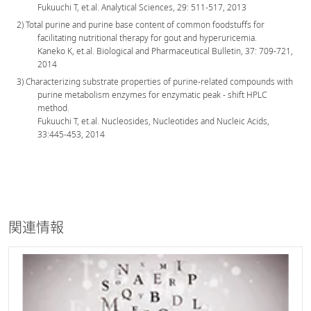
Fukuuchi T, et.al. Analytical Sciences, 29: 511-517, 2013
2) Total purine and purine base content of common foodstuffs for
facilitating nutritional therapy for gout and hyperuricemia.
Kaneko K, et.al. Biological and Pharmaceutical Bulletin, 37: 709-721,
2014
3) Characterizing substrate properties of purine-related compounds with
purine metabolism enzymes for enzymatic peak - shift HPLC
method.
Fukuuchi T, et.al. Nucleosides, Nucleotides and Nucleic Acids,
33:445-453, 2014
関連情報