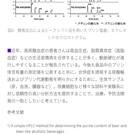
図3 酵素反応によるピークシフト法を用いたプリン塩基，ヌクレオ
シドのクロマトグラム
■
近年，高尿酸血症の患者さんは高血圧症，脂質異常症（高脂
血症）などの生活習慣病を合併することが多く，動脈硬化が進
行しやすくなることが報告されている。今後も食品中のプリン
体含有量の測定値を公表すると共に，合併症を誘発する尿酸輸
送およびプリン代謝動態を明らかにするために，生体サンプル
（尿，血液，臓器など），培養細胞など様々な試料や実験系に
対し信頼性の高い分析方法を提供することで，治療，予防法開
発の一助としたいと考えている。
参考文献
1) A simple HPLC method for determining the purine content of beer and
beer-like alcoholic beverages.