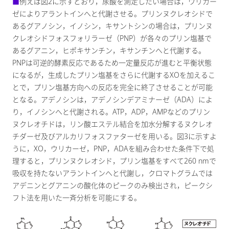
■
例えば図2に示すとおり，尿酸を測定したい場合は，ウリカー
ゼによりアラントインへと代謝させる。プリンヌクレオシドで
あるグアノシン，イノシン，キサントシンの場合は，プリンヌ
クレオシドフォスフォリラーゼ（PNP）が各々のプリン塩基で
あるグアニン，ヒポキサンチン，キサンチンへと代謝する。
PNPは可逆的酵素反応であるため一定量反応が進むと平衡状態
になるが，生成したプリン塩基をさらに代謝するXOを加えるこ
とで，プリン塩基方向への反応を完全に終了させることが可能
となる。アデノシンは，アデノシンデアミナーゼ（ADA）によ
り，イノシンへと代謝される。ATP，ADP，AMPなどのプリン
ヌクレオチドは，リン酸エステル結合を加水分解するヌクレオ
チダーゼ及びアルカリフォスファターゼを用いる。図3に示すよ
うに，XO，ウリカーゼ，PNP，ADAを組み合わせた条件下で処
理すると，プリンヌクレオシド，プリン塩基をすべて260 nmで
吸収を持たないアラントインへと代謝し，クロマトグラムでは
アデニンとグアニンの酸化体のピークのみ検出され，ピークシ
フト法を用いた一斉分析を可能にする。