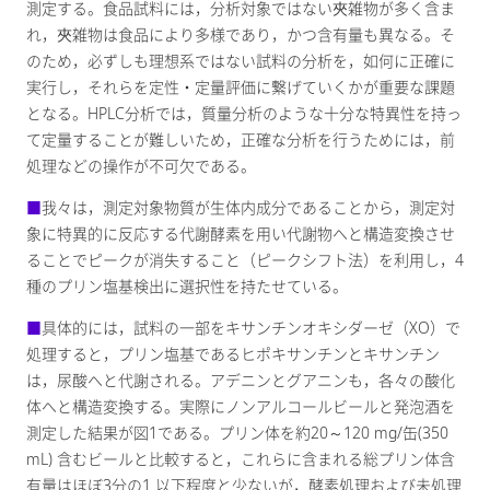
測定する。食品試料には，分析対象ではない夾雑物が多く含ま
れ，夾雑物は食品により多様であり，かつ含有量も異なる。そ
のため，必ずしも理想系ではない試料の分析を，如何に正確に
実行し，それらを定性・定量評価に繋げていくかが重要な課題
となる。HPLC分析では，質量分析のような十分な特異性を持っ
て定量することが難しいため，正確な分析を行うためには，前
処理などの操作が不可欠である。
■
我々は，測定対象物質が生体内成分であることから，測定対
象に特異的に反応する代謝酵素を用い代謝物へと構造変換させ
ることでピークが消失すること（ピークシフト法）を利用し，4
種のプリン塩基検出に選択性を持たせている。
■
具体的には，試料の一部をキサンチンオキシダーゼ（XO）で
処理すると，プリン塩基であるヒポキサンチンとキサンチン
は，尿酸へと代謝される。アデニンとグアニンも，各々の酸化
体へと構造変換する。実際にノンアルコールビールと発泡酒を
測定した結果が図1である。プリン体を約20～120 mg/缶(350
mL) 含むビールと比較すると，これらに含まれる総プリン体含
有量はほぼ3分の1 以下程度と少ないが，酵素処理および未処理