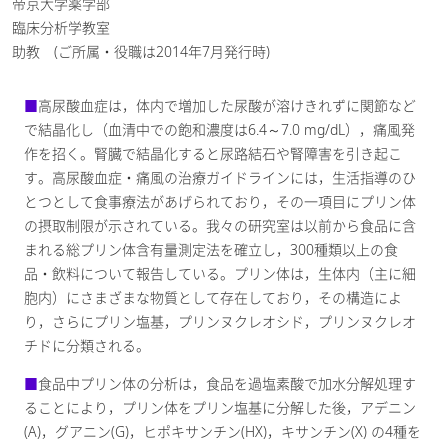
帝京大学薬学部
臨床分析学教室
助教 (ご所属・役職は2014年7月発行時)
■
高尿酸血症は，体内で増加した尿酸が溶けきれずに関節など
で結晶化し（血清中での飽和濃度は6.4～7.0 mg/dL），痛風発
作を招く。腎臓で結晶化すると尿路結石や腎障害を引き起こ
す。高尿酸血症・痛風の治療ガイドラインには，生活指導のひ
とつとして食事療法があげられており，その一項目にプリン体
の摂取制限が示されている。我々の研究室は以前から食品に含
まれる総プリン体含有量測定法を確立し，300種類以上の食
品・飲料について報告している。プリン体は，生体内（主に細
胞内）にさまざまな物質として存在しており，その構造によ
り，さらにプリン塩基，プリンヌクレオシド，プリンヌクレオ
チドに分類される。
■
食品中プリン体の分析は，食品を過塩素酸で加水分解処理す
ることにより，プリン体をプリン塩基に分解した後，アデニン
(A)，グアニン(G)，ヒポキサンチン(HX)，キサンチン(X) の4種を