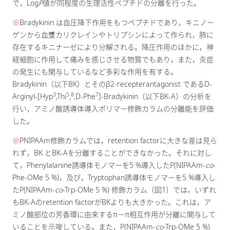
で，Log
P
値が同程度の生理活性ペプチドの分離を行った。
●
Bradykinin は血圧降下作用をもつペプチドであり，キニノー
ゲンから血漿カリクレインやトリプシンによって作られ，肺に
存在するキニナーゼにより分解される。降圧作用のほかに，神
経細胞に作用して痛みを感じさせる物質でもあり，また，炎症
の発生にも関与しているなど多彩な作用を有する。
Bradykinin（以下BK）とそのβ2-recepterantagonist であるD-
3
5
8
7
Arginyl-[Hyp
,Thi
,
,D-Phe
]-Bradykinin（以下BK-A）の分析を
行い，アミノ酸誘導体導入ポリマー修飾カラムの分離能を評価
した。
●
PNIPAAm修飾カラムでは，retention factorに大きな差は見ら
れず，BK とBK-Aを分離することができなかった。それに対し
て，Phenylalanine誘導体モノマーを5 %導入したP(NIPAAm-
co
-
Phe-OMe 5 %)，及び，Tryptophan誘導体モノマーを5 %導入し
たP(NIPAAm-
co
-Trp-OMe 5 %) 修飾カラム（図1）では，いずれ
もBK-Aのretention factorがBKよりも大きかった。これは，ア
ミノ酸部位の芳香環に由来するπ－π相互作用が分離に関与して
いることを示唆している。また，P(NIPAAm-
co
-Trp-OMe 5 %)