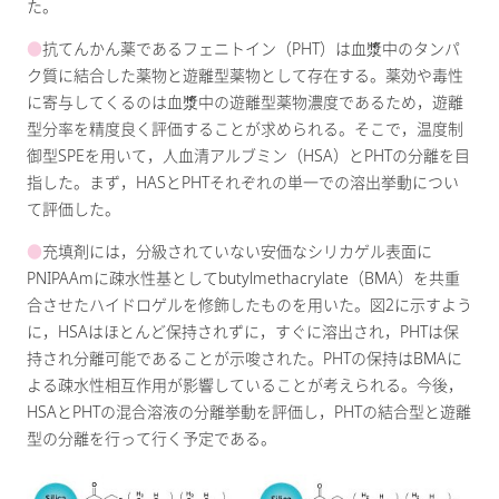
た。
●
抗てんかん薬であるフェニトイン（PHT）は血漿中のタンパ
ク質に結合した薬物と遊離型薬物として存在する。薬効や毒性
に寄与してくるのは血漿中の遊離型薬物濃度であるため，遊離
型分率を精度良く評価することが求められる。そこで，温度制
御型SPEを用いて，人血清アルブミン（HSA）とPHTの分離を目
指した。まず，HASとPHTそれぞれの単一での溶出挙動につい
て評価した。
●
充填剤には，分級されていない安価なシリカゲル表面に
PNIPAAmに疎水性基としてbutylmethacrylate（BMA）を共重
合させたハイドロゲルを修飾したものを用いた。図2に示すよう
に，HSAはほとんど保持されずに，すぐに溶出され，PHTは保
持され分離可能であることが示唆された。PHTの保持はBMAに
よる疎水性相互作用が影響していることが考えられる。今後，
HSAとPHTの混合溶液の分離挙動を評価し，PHTの結合型と遊離
型の分離を行って行く予定である。