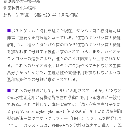
慶應義塾大学薬学部
創薬物理化学講座
助教 (ご所属・役職は2014年1月発行時)
■
ポストゲノムの時代を迎えた現在，タンパク質の機能解明は
非常に重要な研究課題となっている。特定のタンパク質の機能
解明には，種々のタンパク質の中から特定のタンパク質の機能
を損なわずに分離する技術が求められている。また，バイオテ
クノロジーの進歩により，種々のバイオ医薬品が上市されてい
る。これらのバイオ医薬品はタンパク質やペプチドなどの生体
高分子がほとんどで，生理活性や薬理作用を損なわないような
温和な条件での分離が求められている。
■
これらの分離法として，HPLCが汎用されているが，C18など
の疎水性固定相と有機溶媒を含む移動相を用いる方法が一般的
である。それに対して，本研究室では，温度応答性高分子であ
る poly(
N
-isopropylacrylamide)（PNIPAAm）を用いた温度制御
型の高速液体クロマトグラフィー（HPLC）システムを開発して
きた。このシステムは，PNIPAAmを分離担体表面に導入し，温