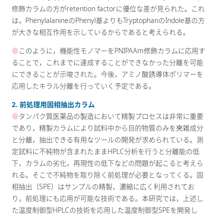
修飾カラムの方がretention factorに優位な差が見られた。これ
は，PhenylalanineのPhenyl基よりもTryptophanのIndole基の方
が大きな相互作用を示しているからであると考えられる。
●
このように，機能性モノマーをPNIPAAm修飾カラムに応用す
ることで，これまでに達成することができなかった分離を可能
にできることが示唆された。今後，アミノ酸誘導体ポリマーを
応用したキラル分離を行っていく予定である。
2. 前処理用固相抽出カラム
●
タンパク質医薬品の製造において精製プロセスは非常に重要
であり，精製カラムにより試料中から目的物質のみを夾雑成分
と分離，抽出できる有用なツールの開発が求められている。測
定試料に不純物が含まれたままHPLC分析を行うと分離能の低
下，カラムの劣化，再現性の低下などの問題が起こると考えら
れる。そこで不純物を取り除く前処理が必要となってくる。固
相抽出（SPE）はサンプルの精製，濃縮に広く利用されてお
り，前処理にも応用が可能な技術である。本研究では，上述し
た温度制御型HPLCの技術を応用した温度制御型SPEを開発し