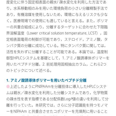
度変化に伴う固定相表面の親水/ 疎水変化を利用した方法であ
り，水系移動相のみを用いた環境負荷の小さい分離精製手法で
あり，有機溶媒を使用しないため，環境に与えるリスクも少な
く，医療現場での使用にも適していると言える。また，ポリマ
ーの共重合組成により，分離するターゲットに合わせた下限臨
界溶解温度（Lower critical solution temperature, LCST），固
定相表面電荷の制御が可能であり，ステロイド，アミノ酸，タ
ンパク質の分離に成功している。特にタンパク質に関しては，
活性を失わずに分離することが可能である。本論では，温度制
御型HPLCシステムを基礎として，1. アミノ酸誘導体ポリマーを
用いたペプチド分離，2. 前処理用固相抽出カラム，これら2つ
のトピックについて述べる。
1. アミノ酸誘導体ポリマーを用いたペプチド分離
●
上述したようにPNIPAAmを分離担体に導入したHPLCシステ
ムは親水／疎水変化を利用した分離システムであり，化学物質
の疎水性を表す指標である分配係数Log
P
値の違いを利用して分
離を行っていた。本研究では，さらに分子認識能を持つモノマ
ーをNIPAAm と共重合させたコポリマーを充填剤に用いること