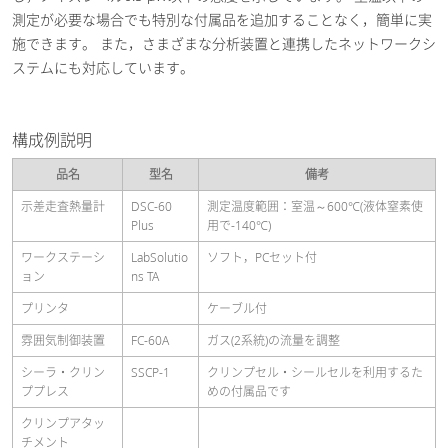
測定が必要な場合でも特別な付属品を追加することなく，簡単に実
施できます。 また，さまざまな分析装置と連携したネットワークシ
ステムにも対応しています。
構成例説明
品名
型名
備考
示差走査熱量計
DSC-60
測定温度範囲：室温～600℃(液体窒素使
Plus
用で-140℃)
ワークステーシ
LabSolutio
ソフト，PCセット付
ョン
ns TA
プリンタ
ケーブル付
雰囲気制御装置
FC-60A
ガス(2系統)の流量を調整
シーラ・クリン
SSCP-1
クリンプセル・シールセルを利用するた
ププレス
めの付属品です
クリンプアタッ
チメント