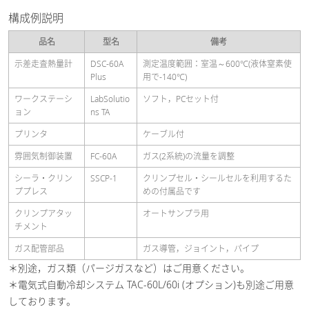
構成例説明
品名
型名
備考
示差走査熱量計
DSC-60A
測定温度範囲：室温～600℃(液体窒素使
Plus
用で-140℃)
ワークステーシ
LabSolutio
ソフト，PCセット付
ョン
ns TA
プリンタ
ケーブル付
雰囲気制御装置
FC-60A
ガス(2系統)の流量を調整
シーラ・クリン
SSCP-1
クリンプセル・シールセルを利用するた
ププレス
めの付属品です
クリンプアタッ
オートサンプラ用
チメント
ガス配管部品
ガス導管，ジョイント，パイプ
＊別途，ガス類（パージガスなど）はご用意ください。
＊電気式自動冷却システム TAC-60L/60i (オプション)も別途ご用意
しております。