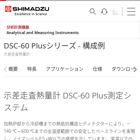
分析計測機器
Analytical and Measuring Instruments
DSC-60 Plusシリーズ - 構成例
示差走査熱量計
概要
特長
アプリケーション
仕様
ダウンロード
示差走査熱量計 DSC-60 Plus測定シ
ステム
加熱炉部から冷却槽までの熱抵抗構造とディテクターにより，－
140 ℃～600 ℃までの全温度範囲での安定したベースラインを実現
し，ノイズレベル0.5 μW以下の感度を示しています。 室温以下の