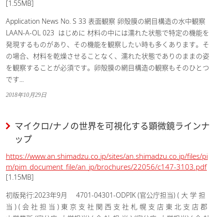
[1.55MB]
Application News No. S 33 表面観察 卵殻膜の網目構造の水中観察
LAAN-A-OL 023  はじめに 材料の中には濡れた状態で特定の機能を
発現するものがあり、その機能を観察したい時も多くあります。そ
の場合、材料を乾燥させることなく、濡れた状態でありのままの姿
を観察することが必須です。卵殻膜の網目構造の観察もそのひとつ
です...
2018年10月29日
マイクロ/ナノの世界を可視化する顕微鏡ラインナ
ップ
https://www.an.shimadzu.co.jp/sites/an.shimadzu.co.jp/files/pi
m/pim_document_file/an_jp/brochures/22056/c147-3103.pdf
[1.15MB]
初版発行:2023年9月 4701-04301-ODPIK (官公庁担当) ( 大 学 担
当 ) ( 会 社 担 当 ) 東 京 支 社 関 西 支 社 札 幌 支 店 東 北 支 店 郡