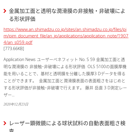
金属加工面と透明な潤滑膜の非接触・非破壊によ
る形状評価
https://www.an.shimadzu.co.jp/sites/an.shimadzu.co.jp/files/pi
m/pim_document_file/an_jp/applications/application_note/1907
4/an_s059.pdf
[773.66KB]
Application News ユーザーベネフィット No. S 59 金属加工面と透
明な潤滑膜の 非接触･非破壊による形状評価  OLS 5100の面膜厚機
能を用いることで、基材と透明膜を分離した膜厚3 Dデータを得る
ことができます。  金属加工面と潤滑膜表面の表面粗さをはじめと
する形状評価が非接触･非破壊で行えます。 藤井 岳直 3 D測定レー
ザー...
2020年12月23日
レーザー顕微鏡による球状試料の自動表面粗さ検
査