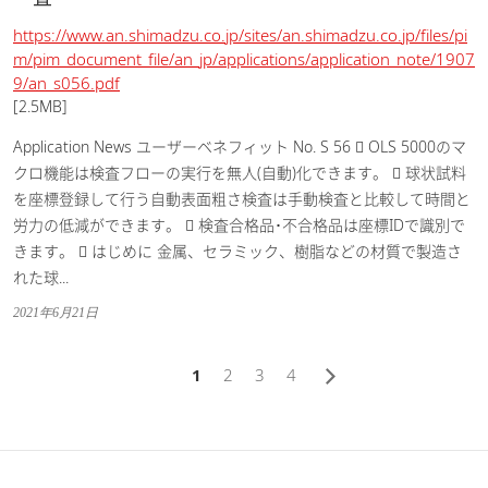
https://www.an.shimadzu.co.jp/sites/an.shimadzu.co.jp/files/pi
m/pim_document_file/an_jp/applications/application_note/1907
9/an_s056.pdf
[2.5MB]
Application News ユーザーベネフィット No. S 56  OLS 5000のマ
クロ機能は検査フローの実行を無人(自動)化できます。  球状試料
を座標登録して行う自動表面粗さ検査は手動検査と比較して時間と
労力の低減ができます。  検査合格品･不合格品は座標IDで識別で
きます。  はじめに 金属、セラミック、樹脂などの材質で製造さ
れた球...
2021年6月21日
1
2
3
4