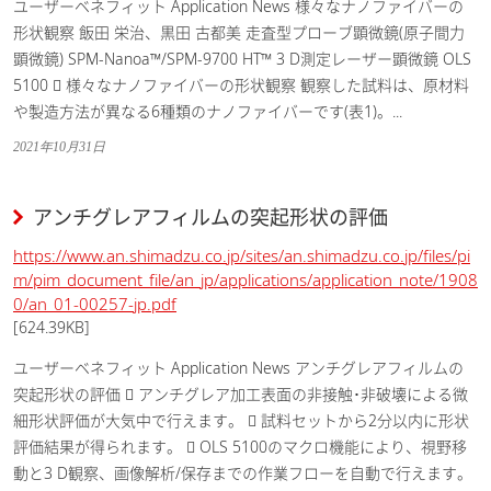
ユーザーベネフィット Application News 様々なナノファイバーの
形状観察 飯田 栄治、黒田 古都美 走査型プローブ顕微鏡(原子間力
顕微鏡) SPM-Nanoa™/SPM-9700 HT™ 3 D測定レーザー顕微鏡 OLS
5100  様々なナノファイバーの形状観察 観察した試料は、原材料
や製造方法が異なる6種類のナノファイバーです(表1)。...
2021年10月31日
アンチグレアフィルムの突起形状の評価
https://www.an.shimadzu.co.jp/sites/an.shimadzu.co.jp/files/pi
m/pim_document_file/an_jp/applications/application_note/1908
0/an_01-00257-jp.pdf
[624.39KB]
ユーザーベネフィット Application News アンチグレアフィルムの
突起形状の評価  アンチグレア加工表面の非接触･非破壊による微
細形状評価が大気中で行えます。  試料セットから2分以内に形状
評価結果が得られます。  OLS 5100のマクロ機能により、視野移
動と3 D観察、画像解析/保存までの作業フローを自動で行えます。