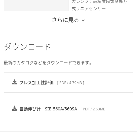
大レンジ：高精度磁気誘導方
式リニアセンサー
さらに見る
指示値の0.5%以下または
計測精度
±1µmいずれか大きい値
50mm（オプションにより
ダウンロード
標点距離
10mm～40mmに変更可）
最新のカタログなどをダウンロードできます。
プラスチック引張試験
ISO527, ASTM D 638, JIS
K7171
プレス加工性評価
対応規格
[ PDF / 4.79MB ]
金属引張試験規格
ISO 6892, ASTM E8, JIS Z2241
自動伸び計 SIE-560A/560SA
[ PDF / 2.63MB ]
鉄鋼材料，非鉄金属材料，複
評価対象
合材料（CFRP，GFRPなど），
汎用プラスチック