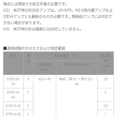
場合には現地での校正作業が必要です。
※2） 本DT伸び計対応アンプは，UH-X/FX，AG-X用内蔵アンプおよ
びESAアンプとも最新のものが必要です。既納品アンプには対応で
きない場合があります。
※3） 本DT伸び計は破断には対応していません。
■適用試験片の大きさおよび測定範囲
注）
形名
構
適用試験片
測定範
造
囲
丸棒直径
平板 幅×厚さ(mm)
（mm
(mm)
）
DT50-50-
A
ø23～45
幅40（最大）× 厚さ23～
25
45
45
DT50-10-
C
5
45
DT50-5-45
C
2.5
DT50-2-45
C
1