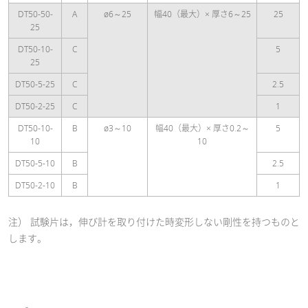
DT50-50-
A
ø6～25
幅40（最大）× 厚さ6～25
25
25
DT50-10-
C
5
25
DT50-5-25
C
2.5
DT50-2-25
C
1
DT50-10-
B
ø3～10
幅40（最大）× 厚さ0.2～
5
10
10
DT50-5-10
B
2.5
DT50-2-10
B
1
注） 試験片は，伸び計を取り付けた時変形しない剛性を持つものと
します。