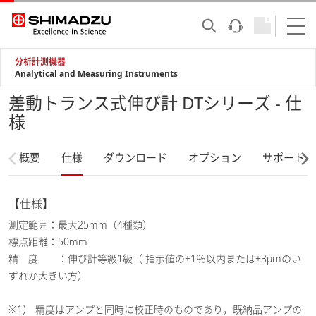
分析計測機器
Analytical and Measuring Instruments
差動トランス式伸び計 DTシリーズ - 仕
様
概要
仕様
ダウンロード
オプション
サポート
【仕様】
測定範囲：最大25mm（4種類）
標点距離：50mm
精 度 ：伸び計等級1級（ 指示値の±1％以内または±3μmのい
ずれか大きい方）
※1） 精度はアンプと同時に校正時のものであり，既納品アンプの