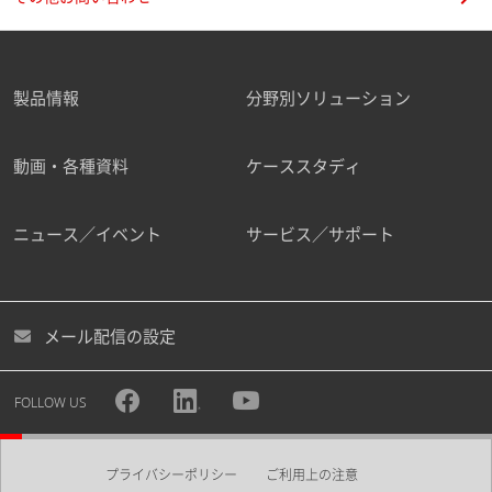
MALDI-TOF MSによる微生物同定
の適用可能条件検証-AXIMA微生
製品情報
分野別ソリューション
物同定システムにおける種々条件
2011-07-24
の検討-
[ PDF / 1007.61KB ]
食品・飲料
環境
動画・各種資料
ケーススタディ
AXIMA微生物同定システムと生
ニュース／イベント
サービス／サポート
化学性状テストに基づいた自動細
菌同定検査装置の比較-腸内細菌
2011-01-23
科 臨床分離株における検討例-
[
PDF / 847.67KB ]
メール配信の設定
食品・飲料
環境
FOLLOW US
AXIMA微生物同定システムによ
る皮膚糸状菌の多様性解析
[ PDF
2010-07-21
/ 962.62KB ]
プライバシーポリシー
ご利用上の注意