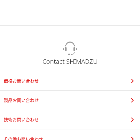
ライフサイエンス
質量分析計 MALDI-TOF MS によ
る獣毛分析法
[ PDF / 1.35MB ]
2020-08-20
ライフサイエンス
化学
工業材料・マテリアル
Contact SHIMADZU
MALDI-TOF MS による亜種 ･ 株
レベルでの細菌識別の試み - S10-
GERMS 法の利用による
[ PDF /
価格お問い合わせ
2016-07-11
2.76MB ]
ライフサイエンス
製品お問い合わせ
16S rRNA塩基配列類似菌種の
技術お問い合わせ
MALDI-TOF MSによる識別の試み
2011-09-10
[ PDF / 963.19KB ]
食品・飲料
環境
その他お問い合わせ