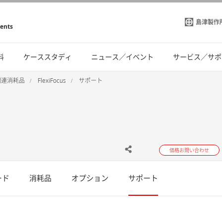
島津製作
ments
料
ケーススタディ
ニュース／イベント
サービス／サポ
I関連消耗品
FlexiFocus
サポート
価格お問い合わせ
ード
消耗品
オプション
サポート