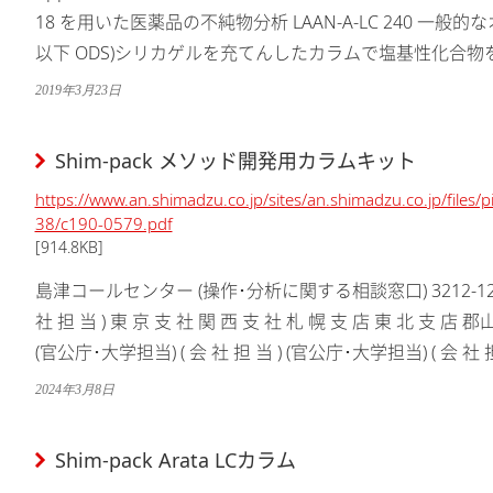
18 を用いた医薬品の不純物分析 LAAN-A-LC 240 一般的なオクタデシルシリル化(Octadecyl Silyl；
以下 ODS)シリカゲルを充てんしたカラムで塩基性化合物を
2019年3月23日
Shim-pack メソッド開発用カラムキット
https://www.an.shimadzu.co.jp/sites/an.shimadzu.co.jp/files
38/c190-0579.pdf
[914.8KB]
島津コールセンター (操作･分析に関する相談窓口) 3212-12308-20
社 担 当 ) 東 京 支 社 関 西 支 社 札 幌 支 店 東 北 支 店 
(官公庁･大学担当) ( 会 社 担 当 ) (官公庁･大学担当) ( 会 社 担 
2024年3月8日
Shim-pack Arata LCカラム