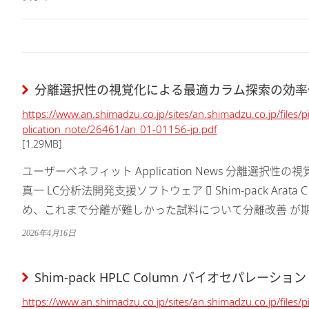
分離選択性の視覚化による最適カラム探索の効率
https://www.an.shimadzu.co.jp/sites/an.shimadzu.co.jp/files/
plication_note/26461/an_01-01156-jp.pdf
[1.29MB]
ユーザーベネフィット Application News 分離選択
真一 LC分析法開発支援ソフトウェア  Shim-pack Ara
め、これまで分離が難しかった試料について分離改善 が期待できま
インスペースの描画により...
2026年4月16日
Shim-pack HPLC Column バイオセパレーション
https://www.an.shimadzu.co.jp/sites/an.shimadzu.co.jp/files