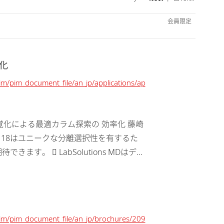
会員限定
化
pim/pim_document_file/an_jp/applications/ap
性の視覚化による最適カラム探索の 効率化 藤崎
ta C 18はユニークな分離選択性を有するた
す。  LabSolutions MDはデザ
/pim/pim_document_file/an_jp/brochures/209