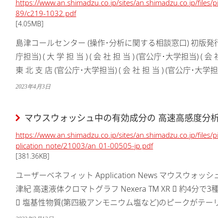
https://www.an.shimadzu.co.jp/sites/an.shimadzu.co.jp/files
89/c219-1032.pdf
[4.05MB]
島津コールセンター (操作･分析に関する相談窓口) 初版発行:2019
庁担当) ( 大 学 担 当 ) ( 会 社 担 当 ) (官公庁･大学担当) ( 会
東 北 支 店 (官公庁･大学担当) ( 会 社 担 当 ) (官公庁･大学担当) 
2023年4月3日
マウスウォッシュ中の有効成分の 高速高感度分
https://www.an.shimadzu.co.jp/sites/an.shimadzu.co.jp/files/
plication_note/21003/an_01-00505-jp.pdf
[381.36KB]
ユーザーベネフィット Application News マウスウ
津紀 高速液体クロマトグラフ Nexera TM XR  約
 塩基性物質(第四級アンモニウム塩など)のピークがテー
ォトダイオードアレイ(PDA)検出器を...