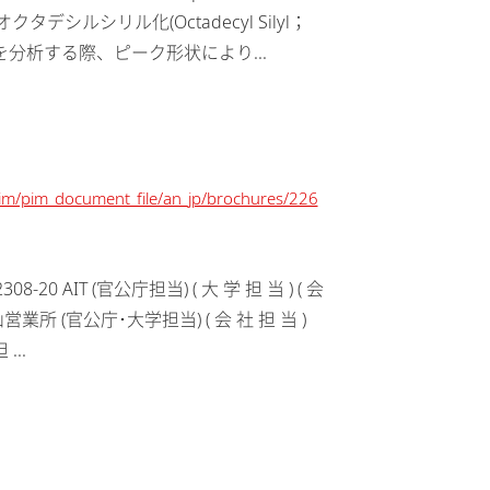
分析する際、ピーク形状により...
/pim/pim_document_file/an_jp/brochures/226
 AIT (官公庁担当) ( 大 学 担 当 ) ( 会
郡山営業所 (官公庁･大学担当) ( 会 社 担 当 )
...