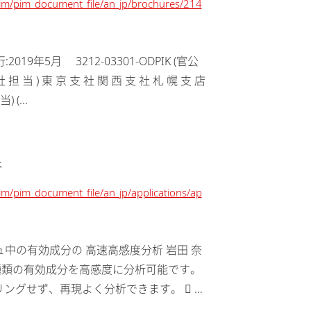
/pim/pim_document_file/an_jp/brochures/214
年5月 3212-03301-ODPIK (官公
 社 担 当 ) 東 京 支 社 関 西 支 社 札 幌 支 店
(...
析
pim/pim_document_file/an_jp/applications/ap
ォッシュ中の有効成分の 高速高感度分析 岩田 奈
4分で3種類の有効成分を高感度に分析可能です。
リングせず、再現よく分析できます。  フ