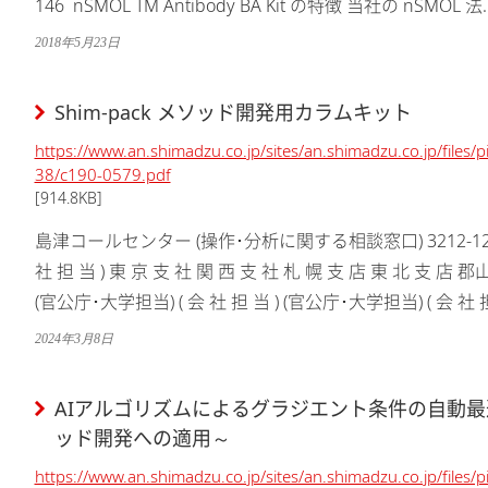
146  nSMOL TM Antibody BA Kit の特徴 当社の nSMOL 法.
2018年5月23日
Shim-pack メソッド開発用カラムキット
https://www.an.shimadzu.co.jp/sites/an.shimadzu.co.jp/files
38/c190-0579.pdf
[914.8KB]
島津コールセンター (操作･分析に関する相談窓口) 3212-12308-20
社 担 当 ) 東 京 支 社 関 西 支 社 札 幌 支 店 東 北 支 店 
(官公庁･大学担当) ( 会 社 担 当 ) (官公庁･大学担当) ( 会 社 担 
2024年3月8日
AIアルゴリズムによるグラジエント条件の自動最
ッド開発への適用～
https://www.an.shimadzu.co.jp/sites/an.shimadzu.co.jp/files/