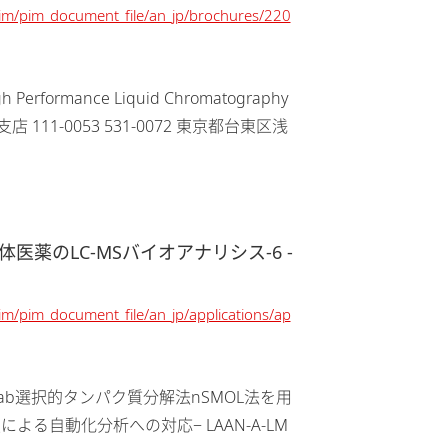
/pim/pim_document_file/an_jp/brochures/220
医薬のLC-MSバイオアナリシス-6 -
pim/pim_document_file/an_jp/applications/ap
化分析への対応− LAAN-A-LM