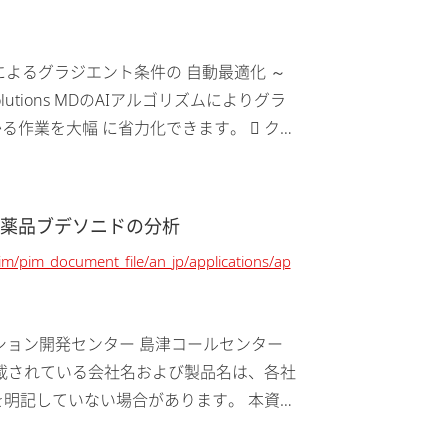
リズムによるグラジエント条件の 自動最適化 ～
utions MDのAIアルゴリズムによりグラ
作業を大幅 に省力化できます。  クロ
医薬品ブデソニドの分析
pim/pim_document_file/an_jp/applications/ap
リケーション開発センター 島津コールセンター
21 本文中に記載されている会社名および製品名は、各社
を明記していない場合があります。 本資料