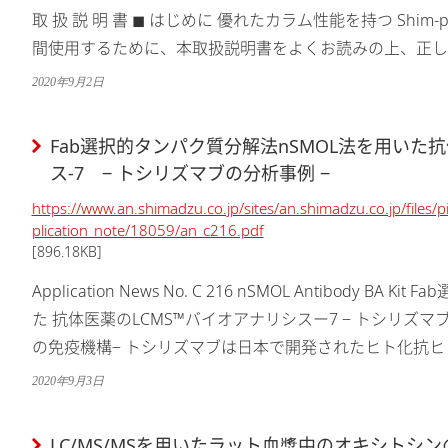
取 扱 説 明 書 ◼ はじめに 優れたカラム性能を持つ Shim-pa
間使用するために、本取扱説明書をよくお読みの上、正しく
製品仕様は下記...
2020年9月2日
Fab選択的タンパク質分解法nSMOL法を用いた
ス-7 ‒ トシリズマブの分析事例 ‒
https://www.an.shimadzu.co.jp/sites/an.shimadzu.co.jp/files/
plication_note/18059/an_c216.pdf
[896.18KB]
Application News No. C 216 nSMOL Antibody BA Kit Fab選択的タンパク質分解法nSMOL法を用い
た 抗体医薬のLCMS™バイオアナリシスー7 ‒ トシリズマブの分析事例 ‒
の免疫機構‒ トシリズマブは日本で開発されたヒト化抗ヒトインタ
2020年9月3日
LC/MS/MSを用いたラット血漿中のオキシトシ