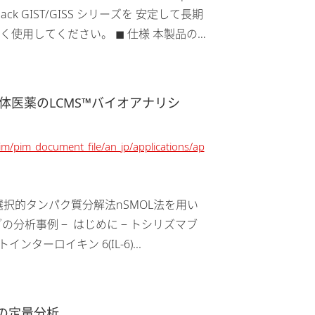
ck GIST/GISS シリーズを 安定して長期
使用してください。 ◼ 仕様 本製品の
抗体医薬のLCMS™バイオアナリシ
pim/pim_document_file/an_jp/applications/ap
  はじめに ‒ トシリズマブ
ーロイキン 6(IL-6)...
ンの定量分析