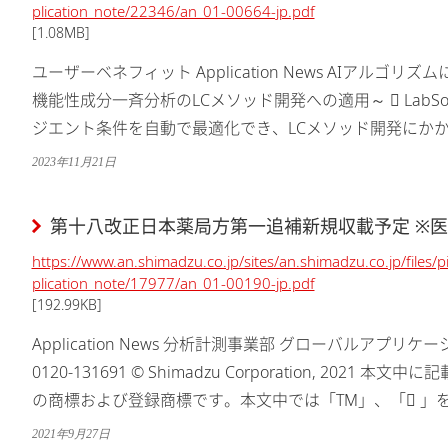
plication_note/22346/an_01-00664-jp.pdf
[1.08MB]
ユーザーベネフィット Application News AIアルゴ
機能性成分一斉分析のLCメソッド開発への適用～  LabSol
ジエント条件を自動で最適化でき、LCメソッド開発にかかる
マトグラフィーに関する知見の有無によらず...
2023年11月21日
第十八改正日本薬局方第一追補新規収載予定 ※
https://www.an.shimadzu.co.jp/sites/an.shimadzu.co.jp/files/
plication_note/17977/an_01-00190-jp.pdf
[192.99KB]
Application News 分析計測事業部 グローバルアプ
0120-131691 © Shimadzu Corporation, 20
の商標および登録商標です。本文中では「TM」、「 」
は発行時の情報に基づいて...
2021年9月27日