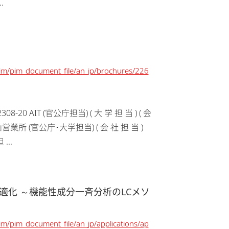
..
/pim/pim_document_file/an_jp/brochures/226
 AIT (官公庁担当) ( 大 学 担 当 ) ( 会
郡山営業所 (官公庁･大学担当) ( 会 社 担 当 )
...
適化 ～機能性成分一斉分析のLCメソ
pim/pim_document_file/an_jp/applications/ap