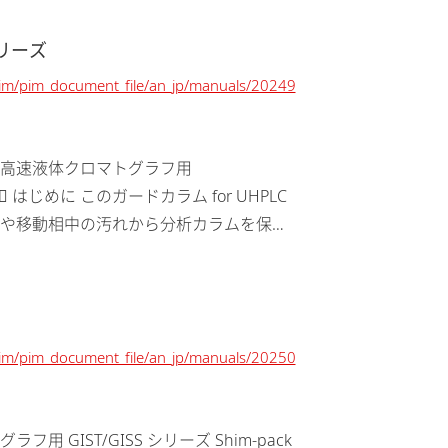
)シリーズ
/pim/pim_document_file/an_jp/manuals/20249
ム 超高速液体クロマトグラフ用
 明 書  はじめに このガードカラム for UHPLC
や移動相中の汚れから分析カラムを保護
/pim/pim_document_file/an_jp/manuals/20250
フ用 GIST/GISS シリーズ Shim-pack