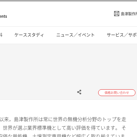
島津製作
ents
料
ケーススタディ
ニュース／イベント
サービス／サポ
価格お問い合わせ
て以来，島津製作所は常に世界の無機分析分野のトップを走
，世界が選ぶ業界標準機として高い評価を得ています。 そ
安価な単能機，土壌測定専用機など幅広く取り揃えていま