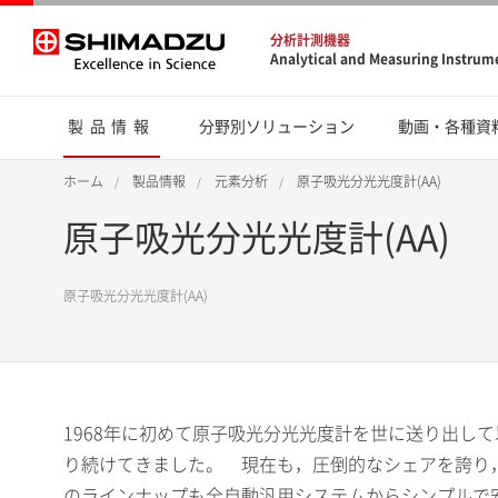
分析計測機器
Analytical and Measuring Instrum
製品情報
分野別ソリューション
動画・各種資
ホーム
製品情報
元素分析
原子吸光分光光度計(AA)
原子吸光分光光度計(AA)
原子吸光分光光度計(AA)
1968年に初めて原子吸光分光光度計を世に送り出し
り続けてきました。 現在も，圧倒的なシェアを誇り
のラインナップも全自動汎用システムからシンプルで