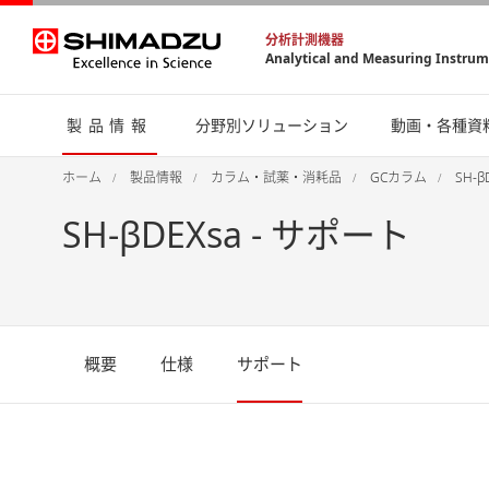
分析計測機器
Analytical and Measuring Instru
製品情報
分野別ソリューション
動画・各種資
ホーム
製品情報
カラム・試薬・消耗品
GCカラム
SH-β
SH-βDEXsa - サポート
概要
仕様
サポート