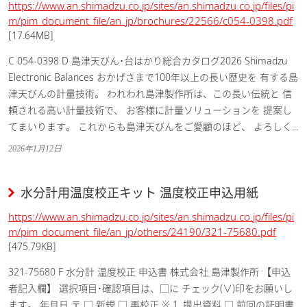
https://www.an.shimadzu.co.jp/sites/an.shimadzu.co.jp/files/pi
m/pim_document_file/an_jp/brochures/22566/c054-0398.pdf
[17.64MB]
C 054-0398 D 島津天びん･台はかり総合カタログ2026 Shimadzu
Electronic Balances おかげさまで100年以上の長い歴史を 有する島
津天びんの計量技術。 われわれ島津製作所は、この長い伝統と 信
頼される高い計量技術で、 お客様に計量ソリューションを 提案し
てまいります。 これからも島津天びんをご愛顧のほど、 よろしく...
2026年1月12日
水分計用温度校正キット 温度校正申込用紙
https://www.an.shimadzu.co.jp/sites/an.shimadzu.co.jp/files/pi
m/pim_document_file/an_jp/others/24190/321-75680.pdf
[475.79KB]
321-75680 F 水分計 温度校正 申込書 株式会社 島津製作所 【申込
者記入欄】 選択項目･確認項目は、□に チェック(∨)印をお願いし
ます。 年月日 〒 □ 新規 □ 再校正 ※ 1. 提出資料 □ 前回の証明書