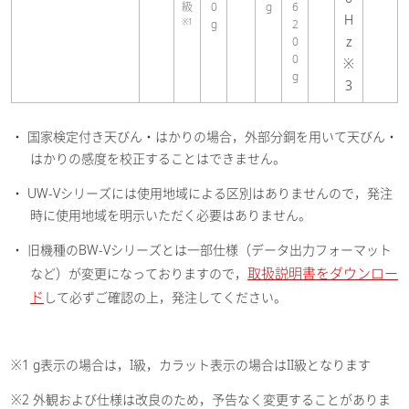
級
0
g
6
H
※1
g
2
z
0
0
※
g
3
・ 国家検定付き天びん・はかりの場合，外部分銅を用いて天びん・
はかりの感度を校正することはできません。
・ UW-Vシリーズには使用地域による区別はありませんので，発注
時に使用地域を明示いただく必要はありません。
・ 旧機種のBW-Vシリーズとは一部仕様（データ出力フォーマット
取扱説明書をダウンロー
など）が変更になっておりますので，
ド
して必ずご確認の上，発注してください。
※1 g表示の場合は，I級，カラット表示の場合はII級となります
※2 外観および仕様は改良のため，予告なく変更することがありま