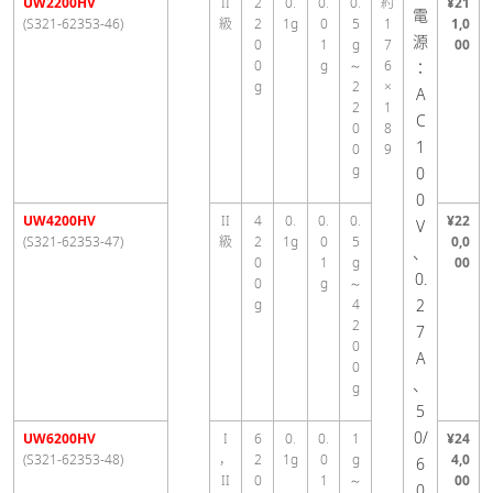
UW2200HV
II
2
0.
0.
0.
約
¥21
電
(S321-62353-46)
級
2
1g
0
5
1
1,0
源
0
1
g
7
00
0
g
～
6
：
g
2
×
A
2
1
C
0
8
1
0
9
g
0
0
UW4200HV
II
4
0.
0.
0.
¥22
V
(S321-62353-47)
級
2
1g
0
5
0,0
、
0
1
g
00
0.
0
g
～
g
4
2
2
7
0
A
0
、
g
5
0/
UW6200HV
I
6
0.
0.
1
¥24
(S321-62353-48)
，
2
1g
0
g
4,0
6
II
0
1
～
00
0