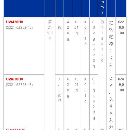
m
m
)
UW420HV
第
II
4
0.
0.
0.
約
¥22
定
(S321-62353-42)
D1
級
2
01
0
0
1
0,0
格
617
0
g
0
2
1
00
電
号
g
1
g
3
源
g
～
×
4
1
：
2
1
D
0
0
C
g
1
2
UW620HV
I
6
0.
0.
0.
¥24
(S321-62353-43)
，
2
01
0
1
9,0
V
II
0
g
0
g
00
、
級
g
1
～
0.
※1
g
6
4
2
0
A
g
入
力