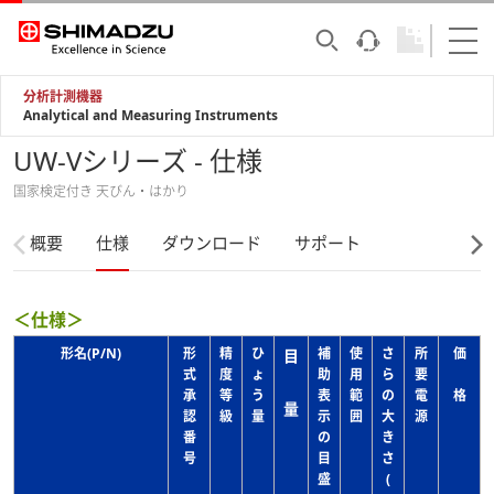
分析計測機器
Analytical and Measuring Instruments
UW-Vシリーズ - 仕様
国家検定付き 天びん・はかり
概要
仕様
ダウンロード
サポート
＜仕様＞
形名(P/N)
形
精
ひ
補
使
さ
所
価
目
式
度
ょ
助
用
ら
要
承
等
う
表
範
の
電
格
量
認
級
量
示
囲
大
源
番
の
き
号
目
さ
盛
(