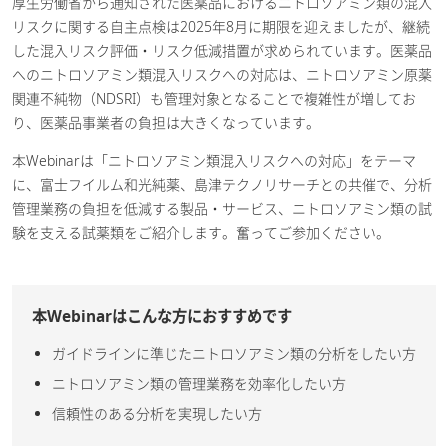
厚生労働省から通知された医薬品におけるニトロソアミン類の混入
リスクに関する自主点検は2025年8月に期限を迎えましたが、継続
した混入リスク評価・リスク低減措置が求められています。医薬品
へのニトロソアミン類混入リスクへの対応は、ニトロソアミン原薬
関連不純物（NDSRI）も管理対象となることで複雑性が増してお
り、医薬品事業者の負担は大きくなっています。
本Webinarは「ニトロソアミン類混入リスクへの対応」をテーマ
に、富士フイルム和光純薬、島津テクノリサーチとの共催で、分析
管理業務の負担を低減する製品・サービス、ニトロソアミン類の試
験を支える試薬類をご紹介します。奮ってご参加ください。​
本Webinarはこんな方におすすめです
ガイドラインに準じたニトロソアミン類の分析をしたい方
ニトロソアミン類の管理業務を効率化したい方
信頼性のある分析を実現したい方​