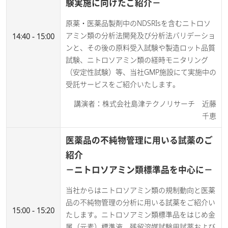
験実施に向けたご紹介－
原薬・医薬品製剤中のNDSRIsを含むニトロソ
アミン類の分析法開発及び分析法バリデーショ
14:40 - 15:00
ンと、その後の原料受入試験や製造ロット品質
試験、ニトロソアミン類の経時モニタリング
（安定性試験）等、当社GMP施設にて実施中の
受託サービスをご紹介いたします。​
講演者：株式会社島津テクノリサーチ 近藤
千恵
医薬品の不純物管理に用いる試薬のご
紹介
－ニトロソアミン類標準品を中心に－
当社からはニトロソアミン類の規制動向と医薬
品の不純物管理の分析に用いる試薬をご紹介い
15:00 - 15:20
たします。ニトロソアミン類標準品をはじめ金
属（元素）標準液、残留溶媒試験用試薬および