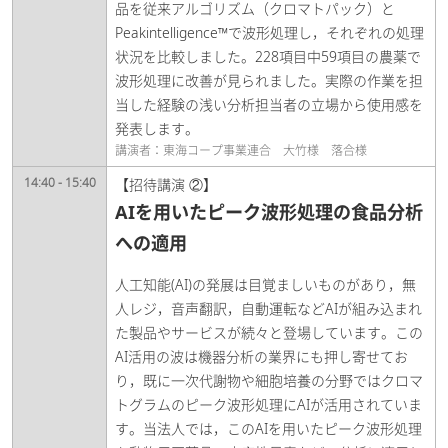
品を従来アルゴリズム（クロマトパック）と
Peakintelligence™で波形処理し，それぞれの処理
状況を比較しました。228項目中59項目の農薬で
波形処理に改善が見られました。実際の作業を担
当した経験の浅い分析担当者の立場から使用感を
発表します。
講演者：東海コープ事業連合 大竹様 落合様​
14:40 - 15:40
【招待講演 ②】
AIを用いたピーク波形処理の食品分析
への適用​
人工知能(AI)の発展は目覚ましいものがあり，無
人レジ，音声翻訳，自動運転などAIが組み込まれ
た製品やサービスが続々と登場しています。この
AI活用の波は機器分析の業界にも押し寄せてお
り，既に一次代謝物や細胞培養の分野ではクロマ
トグラムのピーク波形処理にAIが活用されていま
す。当法人では，このAIを用いたピーク波形処理