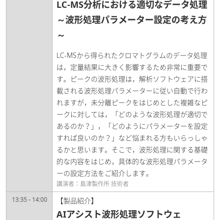
LC-MS分析における適切なデータ処理
～波形処理パラメーター設定の考え方
～
LC-MSから得られたクロマトグラムのデータ処理
は，定量結果に大きく影響するため非常に重要で
す。ピークの波形処理は，解析ソフトウェアに搭
載される波形処理パラメーターに従い自動で行わ
れますが，未分離ピークをはじめとした複雑なピ
ークに対しては，「どのような波形処理が適切で
あるのか？」，「どのようにパラメーターを設定
すれば良いのか？」など悩まれる方もいらっしゃ
るかと思います。そこで，波形処理に関する基礎
的な内容をはじめ，具体的な波形処理パラメータ
ーの設定方法をご紹介します。
講演者：島津製作所 技術者
13:35 - 14:00
【製品紹介】
AIアシスト波形処理ソフトウェ