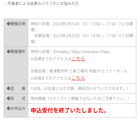
作業者による結果のバラつきにお悩みの方
◆開催日時
神奈川会場：2023年2月14日（火）13:00 ～ 17:00（12:30開
場）
京都会場：2023年2月22日（水）13:00 ～ 17:00（12:30開
場）
◆開催場所
神奈川会場：Shimadzu Tokyo Innovation Plaza
こちら
※会場までのアクセスは
京都会場：島津製作所 三条工場内 本館1F セミナーホール
こちら
※会場までのアクセスは
◆定 員
100名（※定員になり次第，締め切らせていただきます。）
◆形 式
現地開催（※オンライン開催ではないためご注意下さい。）
◆お申込み
申込受付を終了いたしました。