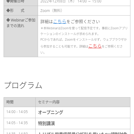
◆開催日時
2022年12月8日（木） 14:00 ～ 15:00
◆形 式
Zoom（無料）
◆ Webinarご参加
こちら
詳細は
をご参照ください
までの流れ
＊本WebinarはZoomを使って配信予定です。事前にZoomアプリ
ケーションのインストールが求められます。
PCからであれば，Zoomをインストールせず，ウェブブラウザか
こちら
ら参加することも可能です。詳細は
をご参照くださ
い。
プログラム
時間
セミナー内容
14:00 - 14:05
オープニング
14:05 - 14:35
特別講演
14:35 - 14:50