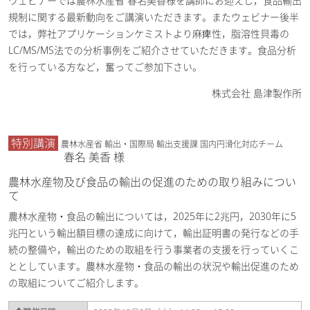
ウェビナーでは農林水産省 春名美香様を講師にお迎えし，食品輸出
規制に関する最新動向をご講演いただきます。またウェビナー後半
では，弊社アプリケーションケミストより麻痺性，脂溶性貝毒の
LC/MS/MS法での分析事例をご紹介させていただきます。食品分析
を行っている方など，奮ってご参加下さい。
株式会社 島津製作所
特別講演
農林水産省 輸出・国際局 輸出支援課 国内円滑化対応チーム
春名 美香 様
農林水産物及び食品の輸出の促進のための取り組みについ
て
農林水産物・食品の輸出については，2025年に2兆円，2030年に5
兆円という輸出額目標の達成に向けて，輸出証明書の発行などの手
続の整備や，輸出のための取組を行う事業者の支援を行っていくこ
ととしています。農林水産物・食品の輸出の状況や輸出促進のため
の取組についてご紹介します。