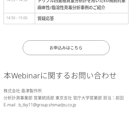
トリプル四重極質量分析計を用いたEU規制対象
麻痺性/脂溶性貝毒分析事例のご紹介
14:50 - 15:00
質疑応答
お申込みはこちら
本Webinarに関するお問い合わせ
株式会社 島津製作所
分析計測事業部 営業統括部 東京支社 官庁大学営業部 担当：前田
E-mail : b_tky11@group.shimadzu.co.jp