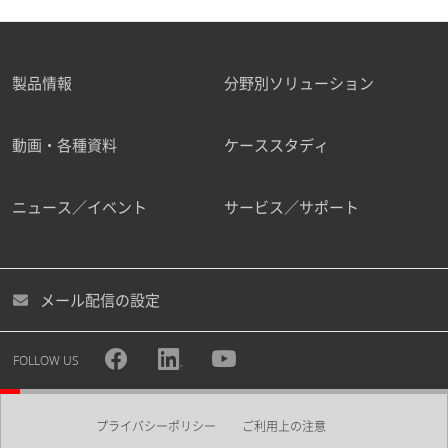
]
全自動前処理装置付き LC/MS/MSシ
製品情報
分野別ソリューション
ステムによるヒト血漿中一次代謝物
2021-11-15
の測定
[ PDF / 297.64KB ]
動画・各種資料
ケーススタディ
LC-QTOFMSとLC-TQMSを組み合わ
せたメタボロミクスの新しいワーク
2021-09-14
ニュース／イベント
サービス／サポート
フロー
[ PDF / 284.76KB ]
質量分析イメージングを用いた酵素
2021-09-12
組織化学
[ PDF / 2.16MB ]
メール配信の設定
トリプル四重極LC/MS/MSを用いた
メタボロミクスによる超好熱菌の炭
2021-08-04
FOLLOW US
素代謝解析
[ PDF / 525KB ]
LC/MS/MSメソッドパッケージ 一次
プライバシーポリシー
ご利用上の注意
代謝物 Ver. 3によるラット脳中の一
2021-07-27