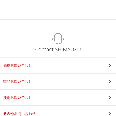
代謝物の分析
[ PDF / 422.79KB ]
3次元腫瘍細胞モデルにおける腫瘍
親和性光感受性物質のマルチモーダ
2022-03-17
ルイメージング
[ PDF / 357.47KB ]
肺組織中Al2O3/ZrO2/TiO2 ナノ粒子
Contact SHIMADZU
のイメージング
[ PDF / 453.52KB ]
2022-03-17
価格お問い合わせ
GC-MSを用いたヒトES細胞抽出物の
2022-02-21
代謝物分析
[ PDF / 268.3KB ]
製品お問い合わせ
シングル四重極質量分析計を用いた
血漿中のミコフェノール酸および代
2022-02-15
技術お問い合わせ
謝物の分析
[ PDF / 526.64KB ]
GC-MS/MSを用いたヒト標準血漿中
その他お問い合わせ
代謝物の一斉分析
[ PDF / 875.52KB
2022-02-14