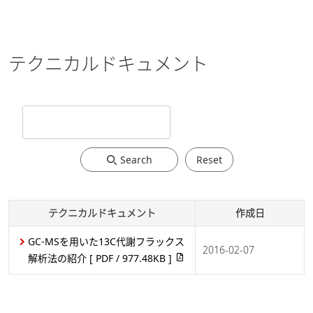
1.21MB ]
代謝経路図上での時系列・相関分析
を用いた性別による加齢の差異解析
2023-09-12
テクニカルドキュメント
[ PDF / 1.04MB ]
GC/MSとLC/MSを用いた肝炎モデル
マウス血清中の代謝物分析
[ PDF /
2023-09-12
723.35KB ]
Search
Reset
GC/MSを用いた遺伝子変異ショウジ
ョウバエのメタボロミクス差異解析
2023-03-22
[ PDF / 648.78KB ]
テクニカルドキュメント
作成日
LC/MSとGC/MSを用いた遺伝子変異
GC-MSを用いた13C代謝フラックス
2016-02-07
ショウジョウバエのメタボロミクス
2023-03-21
解析法の紹介
[ PDF / 977.48KB ]
差異解析
[ PDF / 525.83KB ]
GC-MS/MSによるヒトES細胞解糖系
2023-02-15