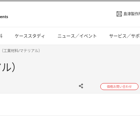
島津製作
ments
料
ケーススタディ
ニュース／イベント
サービス／サポ
（工業材料/マテリアル）
アル）
価格お問い合わせ