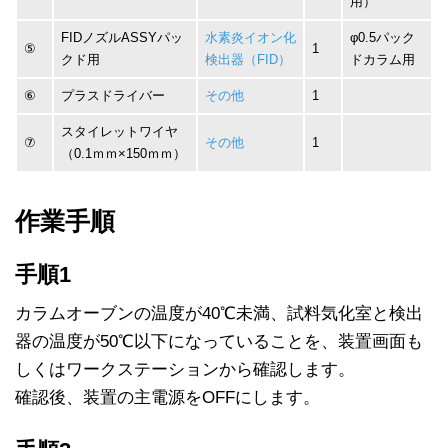
用）
FIDノズルASSYパッ
水素炎イオン化
φ0.5パック
⑤
1
クド用
検出器（FID）
ドカラム用
⑥
プラスドライバー
その他
1
スタイレットワイヤ
⑦
その他
1
（0.1ｍｍ×150ｍｍ）
作業手順
手順1
カラムオーブンの温度が40℃未満、試料気化室と検出
器の温度が50℃以下になっていることを、装置画面も
しくはワークステーションから確認します。
確認後、装置の主電源をOFFにします。