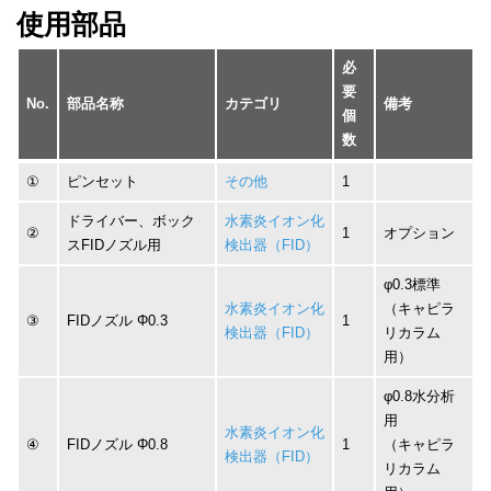
使用部品
必
要
No.
部品名称
カテゴリ
備考
個
数
①
ピンセット
その他
1
ドライバー、ボック
水素炎イオン化
②
1
オプション
スFIDノズル用
検出器（FID）
φ0.3標準
水素炎イオン化
（キャピラ
③
FIDノズル Φ0.3
1
検出器（FID）
リカラム
用）
φ0.8水分析
用
水素炎イオン化
④
FIDノズル Φ0.8
1
（キャピラ
検出器（FID）
リカラム