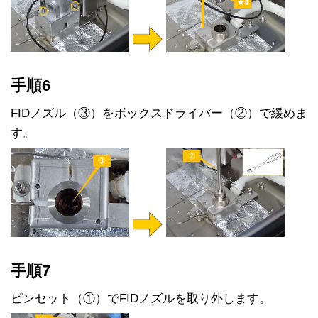
手順6
FIDノズル（③）をボックスドライバー（②）で緩めま
す。
手順7
ピンセット（①）でFIDノズルを取り外します。