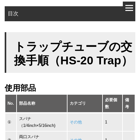
目次
使用部品
トラップチューブの交
作業手順
換手順（HS-20 Trap）
使用部品
必要個
備
No.
部品名称
カテゴリ
数
考
スパナ
①
その他
1
（1/4inch×5/16inch)
両口スパナ