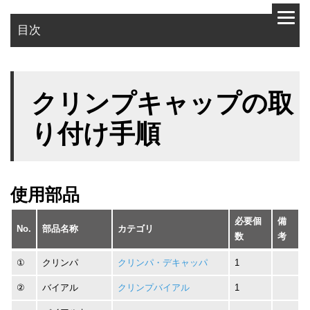
目次
使用部品
クリンプキャップの取
作業手順
り付け手順
使用部品
必要個
備
No.
部品名称
カテゴリ
数
考
①
クリンパ
クリンパ・デキャッパ
1
②
バイアル
クリンプバイアル
1