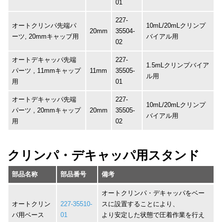
01
227-
オートクリンパ先端パ
10mL/20mLクリンプ
20mm
35504-
ーツ, 20mmキャップ用
バイアル用
02
オートデキャッパ先端
227-
1.5mLクリンプバイア
パーツ , 11mmキャップ
11mm
35505-
ル用
用
01
オートデキャッパ先端
227-
10mL/20mLクリンプ
パーツ , 20mmキャップ
20mm
35505-
バイアル用
用
02
クリンパ・デキャッパ用スタンド
部品名称
部品番号
備考
オートクリンパ・デキャッパをベー
オートクリン
227-35510-
スに設置することにより、
パ用ベース
01
より安定した状態で圧着作業を行え