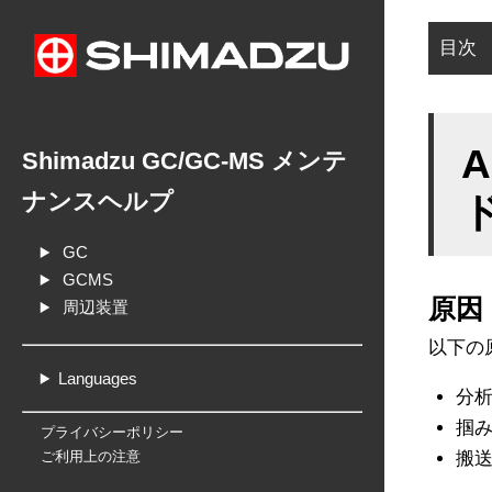
目次
原
対
Shimadzu GC/GC-MS メンテ
ナンスヘルプ
ド
GC
GCMS
原因
周辺装置
以下の
Languages
分
掴
プライバシーポリシー
搬
ご利用上の注意