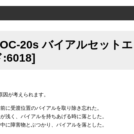
因
AOC-20s バイアルセット
策
:6018]
原因が考えられます。
析前に受渡位置のバイアルを取り除き忘れた。
みが浅く、バイアルを持ちあげる時に落とした。
送中に障害物とぶつかり、バイアルを落とした。