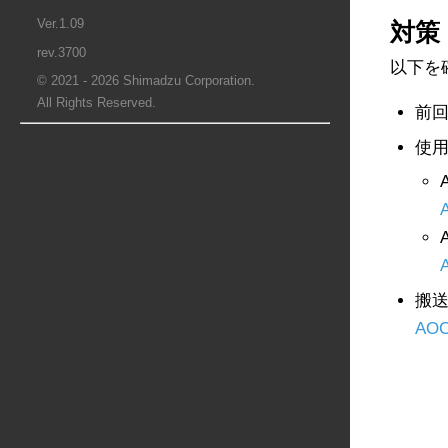
Ver.1.09
対策
rev.3700
以下を
© 2021 - 2026 Shimadzu Corporation.
All Rights Reserved.
前
使
搬送
AO