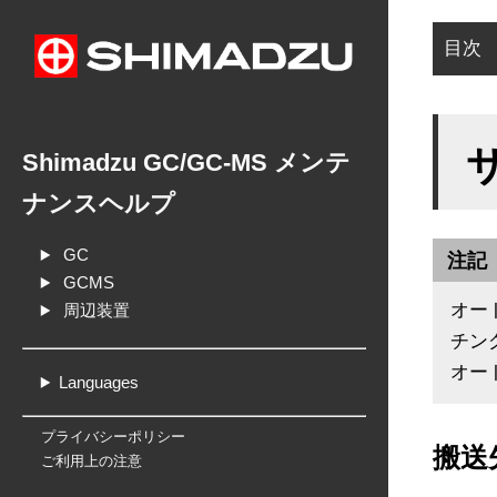
目次
搬
テ
Shimadzu GC/GC-MS メンテ
サ
ナンスヘルプ
搬
GC
注記
GCMS
オー
周辺装置
チン
オー
Languages
プライバシーポリシー
搬送
ご利用上の注意