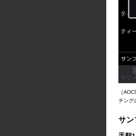
［AO
チング
サン
手順1