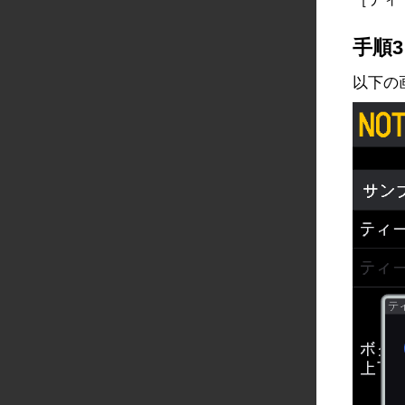
手順3
以下の