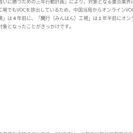
戦いに勝つための三年行動計画」により、対象となる重点業界
工場でもVOCを排出しているため、中国当局からオンラインVO
場」は４年前に、「閔行（みんはん）工場」は１年半前にオンラ
対象となったことがきっかけです。