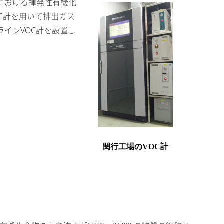
における揮発性有機化
C計を用いて排出ガス
インVOC計を設置し
閔行工場の
VOC
計