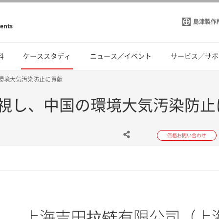
島津製作
ments
料
ケーススタディ
ニュース／イベント
サービス／サポ
の環境大気汚染防止に貢献
監視し、中国の環境大気汚染防止
価格お問い合わせ
上海吉田拉链有限公司（上海