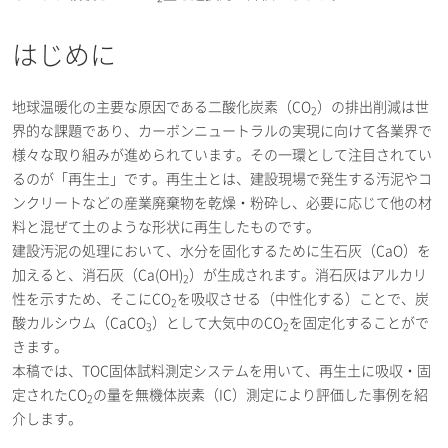
はじめに
地球温暖化の主要な原因である二酸化炭素（CO
）の排出削減は世
2
界的な課題であり、カーボンニュートラルの実現に向けて各業界で
様々な取り組みが進められています。その一環として注目されてい
るのが「再生土」です。再生土とは、建設現場で発生する汚泥やコ
ンクリートなどの産業廃棄物を乾燥・粉砕し、必要に応じて他の材
料と混ぜて土のような形状に再生したものです。
建設汚泥の処理において、水分を固化するために生石灰（CaO）を
加えると、消石灰（Ca(OH)
）が生成されます。消石灰はアルカリ
2
性を示すため、そこにCO
を吸収させる（中性化する）ことで、炭
2
酸カルシウム（CaCO
）として大気中のCO
を固定化することがで
3
2
きます。
本稿では、TOC固体試料測定システムを用いて、再生土に吸収・固
定されたCO
の量を無機体炭素（IC）測定により評価した事例を紹
2
介します。