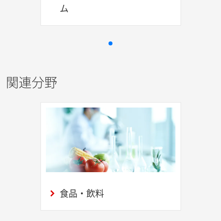
ム
関連分野
食品・飲料