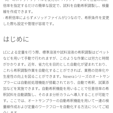
倍率を指定するだけの簡単な設定で、試料を自動希釈調製し、検量
線を作成できます。
- 希釈倍率によらずメソッドファイルが1つなので、希釈条件を変更
した際も設定や管理が容易です。
はじめに
LCによる定量を行う際、標準溶液や試料溶液の希釈調製はピペット
などを用いて手動で行われますが、このような作業には労力と時間
がかかります。近年、省力化を目的とした自動化が望まれており、
これら希釈調製作業を自動化することができれば、業務の効率化や
生産性の向上を図ることができます。Nexeraシリーズのオートサン
プラーには自動前処理機能が搭載されており、自動で希釈、試薬添
加などを実施できます。自動希釈機能を用いることで任意倍率の希
釈試料を自動調製し、そのまま分析カラムへ導入することが可能で
す。ここでは、オートサンプラーの自動希釈機能を用いて一連の検
量線作成および定量のワークフローを自動化する方法についてご紹
介します。