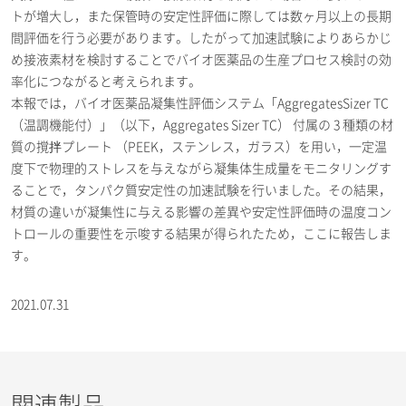
トが増大し，また保管時の安定性評価に際しては数ヶ月以上の長期
間評価を行う必要があります。したがって加速試験によりあらかじ
め接液素材を検討することでバイオ医薬品の生産プロセス検討の効
率化につながると考えられます。
本報では，バイオ医薬品凝集性評価システム「AggregatesSizer TC
（温調機能付）」（以下，Aggregates Sizer TC） 付属の 3 種類の材
質の撹拌プレート （PEEK，ステンレス，ガラス）を用い，一定温
度下で物理的ストレスを与えながら凝集体生成量をモニタリングす
ることで，タンパク質安定性の加速試験を行いました。その結果，
材質の違いが凝集性に与える影響の差異や安定性評価時の温度コン
トロールの重要性を示唆する結果が得られたため，ここに報告しま
す。
2021.07.31
関連製品